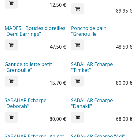
12,50
€
89,95
€
MADE51 Boucles d'oreilles
Poncho de bain
"Demi Earrings"
"Grenouille"
47,50
€
48,50
€
Gant de toilette petit
SABAHAR Echarpe
"Grenouille"
"Timket"
15,70
€
80,00
€
SABAHAR Echarpe
SABAHAR Echarpe
"Deborah"
"Danakil"
80,00
€
68,00
€
SABAHAR Echarpe "Adina"
SABAHAR Echarpe "Adi"