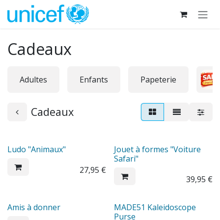
Se rendre au contenu
Cadeaux
Adultes
Enfants
Papeterie
Cadeaux
Ludo "Animaux"
Jouet à formes "Voiture
Safari"
27,95
€
39,95
€
Amis à donner
MADE51 Kaleidoscope
Purse