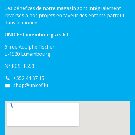
Les bénéfices de notre magasin sont intégralement
reversés à nos projets en faveur des enfants partout
dans le monde.
UNICEF Luxembourg a.s.b.l.
6, rue Adolphe Fischer
L-1520 Luxembourg
N° RCS : F553
+352 44 87 15
shop@unicef.lu