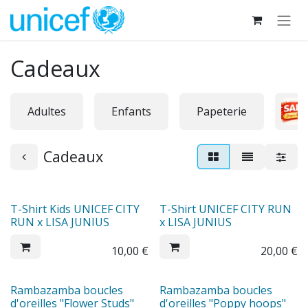
Se rendre au contenu
Cadeaux
Adultes
Enfants
Papeterie
Cadeaux
T-Shirt Kids UNICEF CITY
T-Shirt UNICEF CITY RUN
RUN x LISA JUNIUS
x LISA JUNIUS
10,00
€
20,00
€
Rambazamba boucles
Rambazamba boucles
d'oreilles "Flower Studs"
d'oreilles "Poppy hoops"