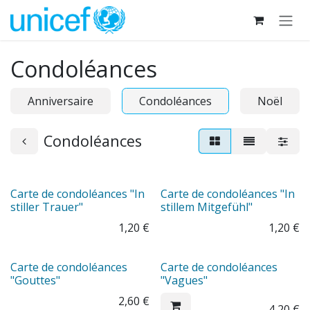
Se rendre au contenu
Condoléances
Anniversaire
Condoléances
Noël
Condoléances
Carte de condoléances "In
Carte de condoléances "In
stiller Trauer"
stillem Mitgefühl"
1,20
€
1,20
€
Carte de condoléances
Carte de condoléances
"Gouttes"
"Vagues"
2,60
€
4,20
€