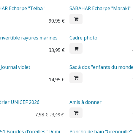
AR Echarpe "Telba"
SABAHAR Echarpe "Maraki"
90,95
€
onvertible rayures marines
Cadre photo
33,95
€
 Journal violet
Sac à dos "enfants du mond
14,95
€
drier UNICEF 2026
Amis à donner
7,98
€
15,95
€
1 Boucles d'oreilles "Demi
Poncho de bain "Grenouille"