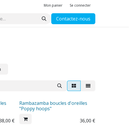
Mon panier
Se connecter
Contactez-nous
n
les
Rambazamba boucles d'oreilles
"Poppy hoops"
38,00
€
36,00
€