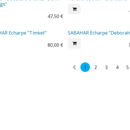
ngs"
47,50
€
AR Echarpe "Timket"
SABAHAR Echarpe "Deborah
80,00
€
1
2
3
4
5