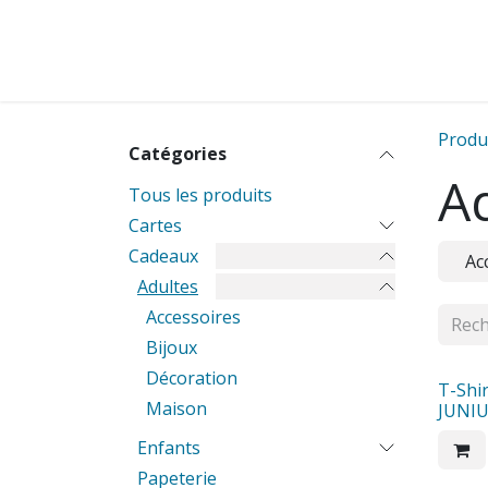
Se rendre au contenu
Cartes
Cadeaux
Cartes pour entreprise
Produ
Catégories
A
Tous les produits
Cartes
Cadeaux
Ac
Adultes
Accessoires
Bijoux
Décoration
T-Shi
Maison
JUNI
Enfants
Papeterie