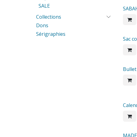
SALE
SABAH
Collections
Dons
Sérigraphies
Sac c
Bullet
Sale
Calen
MADE5