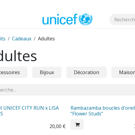
s
its
Cadeaux
Adultes
dultes
cessoires
Bijoux
Décoration
Maiso
rt UNICEF CITY RUN x LISA
Rambazamba boucles d'oreil
US
"Flower Studs"
20,00
€