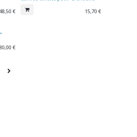
48,50
€
15,70
€
"
80,00
€