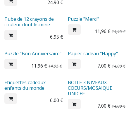
24,90
€
Sale
Tube de 12 crayons de
Puzzle "Merci"
couleur double-mine
11,96
€
14,95
€
6,95
€
Sale
Sale
Puzzle "Bon Anniversaire"
Papier cadeau "Happy"
11,96
€
7,00
€
14,95
€
14,00
€
Sale
Etiquettes cadeaux-
BOITE 3 NIVEAUX
enfants du monde
COEURS/MOSAIQUE
UNICEF
6,00
€
7,00
€
14,00
€