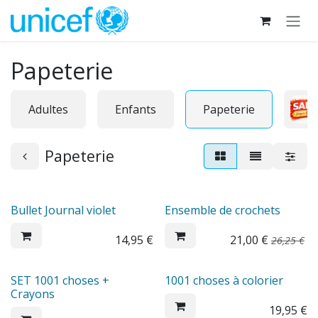
Se rendre au contenu
Papeterie
Adultes
Enfants
Papeterie
Papeterie
Sale
Bullet Journal violet
Ensemble de crochets
14,95
€
21,00
€
26,25
€
SET 1001 choses +
1001 choses à colorier
Crayons
19,95
€