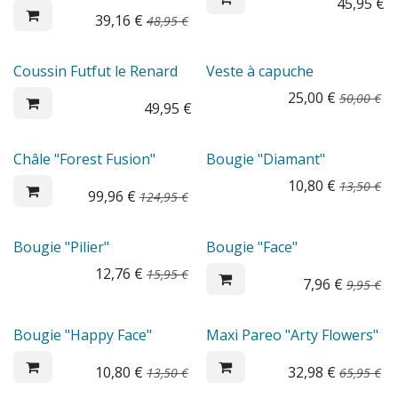
45,95
€
39,16
€
48,95
€
Sale
Coussin Futfut le Renard
Veste à capuche
25,00
€
50,00
€
49,95
€
Sale
Sale
Châle "Forest Fusion"
Bougie "Diamant"
10,80
€
13,50
€
99,96
€
124,95
€
Sale
Sale
Bougie "Pilier"
Bougie "Face"
12,76
€
15,95
€
7,96
€
9,95
€
Sale
Sale
Bougie "Happy Face"
Maxi Pareo "Arty Flowers"
10,80
€
32,98
€
13,50
€
65,95
€