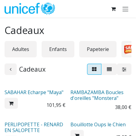
Se rendre au contenu
Cadeaux
Adultes
Enfants
Papeterie
Cadeaux
SABAHAR Echarpe "Maya"
RAMBAZAMBA Boucles
d'oreilles "Monstera"
101,95
€
38,00
€
Sale
PERLIPOPETTE - RENARD
Bouillotte Oups le Chien
EN SALOPETTE