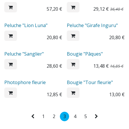
57,20
€
29,12
€
36,40
€
Peluche "Lion Luna"
Peluche "Girafe Inguru"
20,80
€
20,80
€
Sale
Peluche "Sanglier"
Bougie "Pâques"
28,60
€
13,48
€
16,85
€
Photophore fleurie
Bougie "Tour fleurie"
12,85
€
13,00
€
1
2
3
4
5