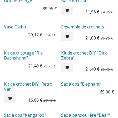
Sale
Doudou Singe
Balle en tissu
39,95
€
11,96
€
14,95
€
Sale
Sale
Vase Oisho
Ensemble de crochets
29,12
€
36,40
€
21,00
€
26,25
€
Sale
Sale
Kit de tricotage "Ria
Kit de crochet DIY "Dirk
Dachshund"
Zebra"
21,40
€
26,75
€
21,40
€
26,75
€
Sale
Kit de crochet DIY "Retro
Sac à dos "Elephant"
Van"
65,00
€
16,60
€
20,75
€
Sale
Sac à dos "Kangaroo"
Sac à bandoulière "Bear"