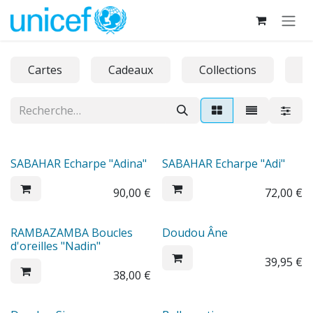
Se rendre au contenu
Cartes
Cadeaux
Collections
D
SABAHAR Echarpe "Adina"
SABAHAR Echarpe "Adi"
90,00
€
72,00
€
RAMBAZAMBA Boucles
Doudou Âne
d'oreilles "Nadin"
39,95
€
38,00
€