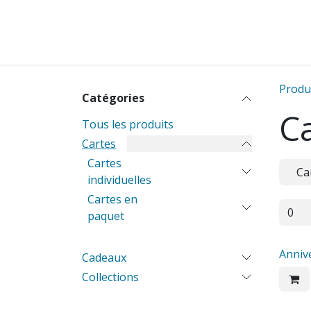
Se rendre au contenu
Cartes
Cadeaux
Cartes pour entreprise
Produ
Catégories
C
Tous les produits
Cartes
Cartes
Ca
individuelles
Cartes en
paquet
Anniv
Cadeaux
Collections