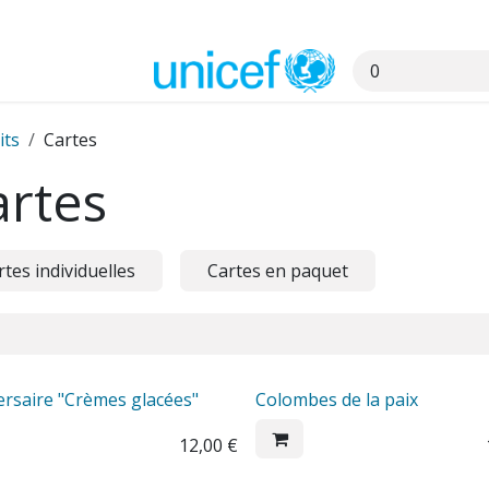
s
its
Cartes
artes
rtes individuelles
Cartes en paquet
ersaire "Crèmes glacées"
Colombes de la paix
12,00
€