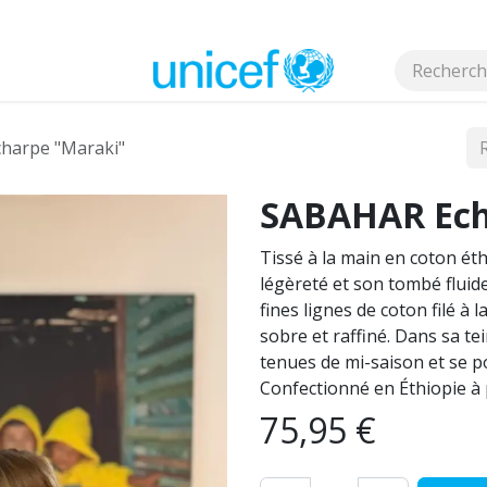
s
harpe "Maraki"
SABAHAR Ech
Tissé à la main en coton éth
légèreté et son tombé fluide
fines lignes de coton filé à 
sobre et raffiné. Dans sa te
tenues de mi-saison et se p
Confectionné en Éthiopie à p
75,95
€