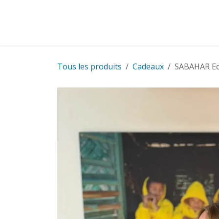
Se rendre au contenu
Cartes
Cadeaux
Cartes pour entreprise
Tous les produits
Cadeaux
SABAHAR Ec