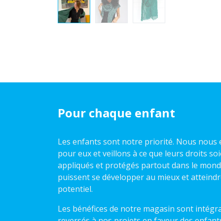
Pour chaque enfant
Les enfants sont notre priorité. Nous nou
pour eux et veillons à ce que leurs droits so
appliqués et protégés partout dans le monde,
puissent se développer au mieux et atteindr
potentiel.
Les bénéfices de notre magasin sont intégr
reversés à nos projets en faveur des enfant