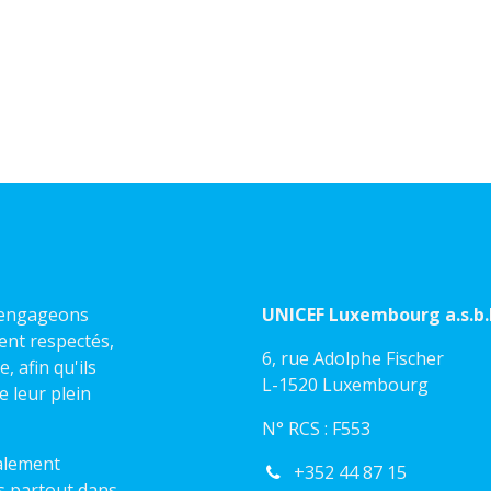
s engageons
UNICEF Luxembourg a.s.b.l
ient respectés,
6, rue Adolphe Fischer
 afin qu'ils
L-1520 Luxembourg
e leur plein
N° RCS : F553
alement
+352 44 87 15
s partout dans