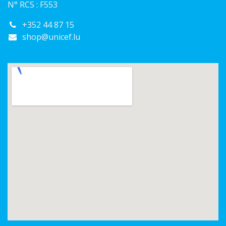
N° RCS : F553
+352 44 87 15
shop@unicef.lu