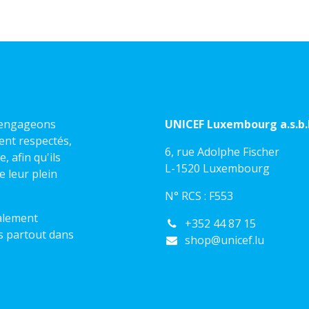
s engageons
UNICEF Luxembourg a.s.b.l
ient respectés,
6, rue Adolphe Fischer
 afin qu'ils
L-1520 Luxembourg
e leur plein
N° RCS : F553
alement
+352 44 87 15
s partout dans
shop@unicef.lu