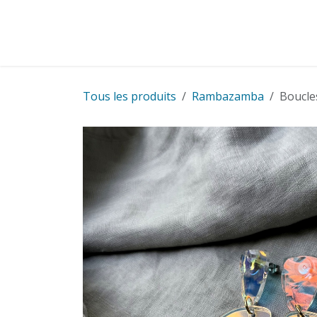
Se rendre au contenu
Cartes
Cadeaux
Cartes pour entreprise
Tous les produits
Rambazamba
Boucle