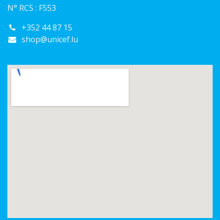
N° RCS : F553
+352 44 87 15
shop@unicef.lu