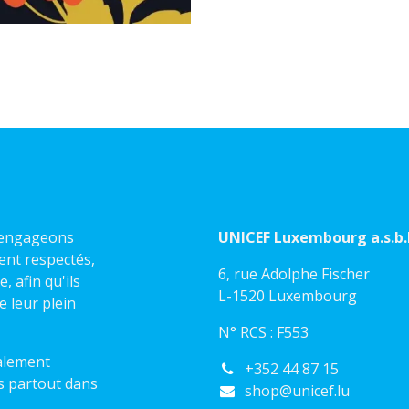
s engageons
UNICEF Luxembourg a.s.b.l
ient respectés,
6, rue Adolphe Fischer
 afin qu'ils
L-1520 Luxembourg
e leur plein
N° RCS : F553
alement
+352 44 87 15
s partout dans
shop@unicef.lu