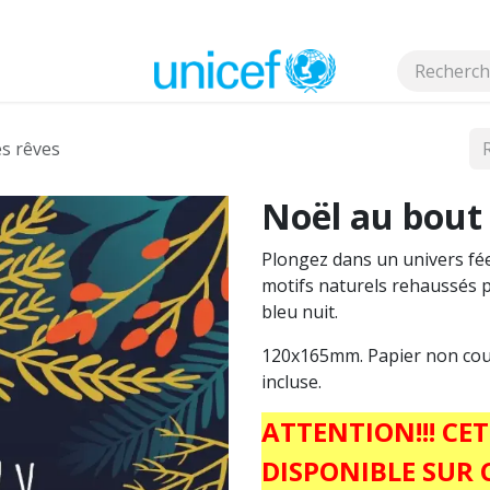
s
s rêves
Noël au bout 
Plongez dans un univers féer
motifs naturels rehaussés 
bleu nuit.
120x165mm. Papier non couc
incluse.
ATTENTION!!! CE
DISPONIBLE SUR