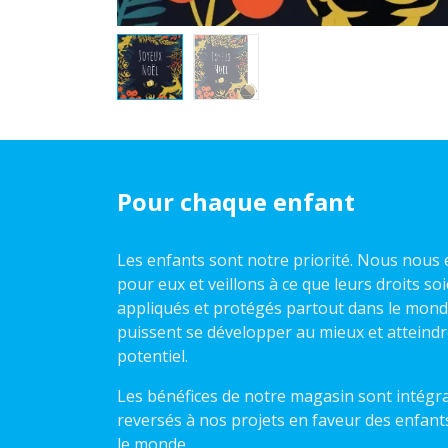
Pour chaque enfant
Les enfants sont notre priorité. Nous nou
pour eux et veillons à ce que leurs droits so
appliqués et protégés partout dans le monde,
puissent se développer au mieux et atteindr
potentiel.
Les bénéfices de notre magasin sont intégr
reversés à nos projets en faveur des enfant
le monde.