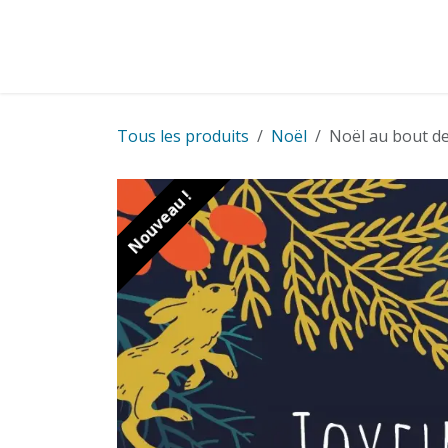
Se rendre au contenu
Cartes
Cadeaux
Cartes pour entreprise
Tous les produits
Noël
Noël au bout de
Nouveau !