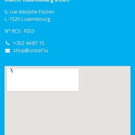
6, rue Adolphe Fischer
L-1520 Luxembourg
N° RCS : F553
+352 44 87 15
shop@unicef.lu