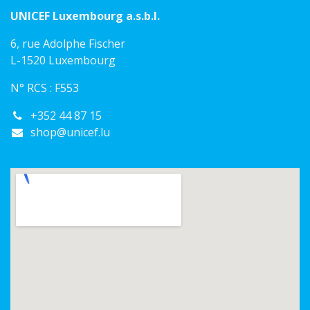
UNICEF Luxembourg a.s.b.l.
6, rue Adolphe Fischer
L-1520 Luxembourg
N° RCS : F553
+352 44 87 15
shop@unicef.lu