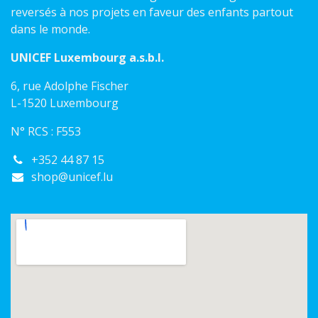
reversés à nos projets en faveur des enfants partout
dans le monde.
UNICEF Luxembourg a.s.b.l.
6, rue Adolphe Fischer
L-1520 Luxembourg
N° RCS : F553
+352 44 87 15
shop@unicef.lu