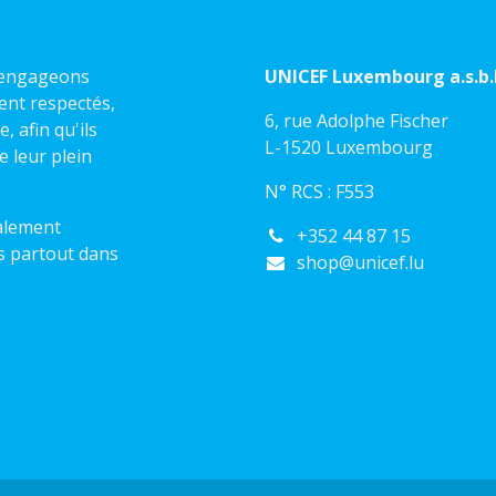
s engageons
UNICEF Luxembourg a.s.b.l
ient respectés,
6, rue Adolphe Fischer
 afin qu'ils
L-1520 Luxembourg
e leur plein
N° RCS : F553
alement
+352 44 87 15
s partout dans
shop@unicef.lu