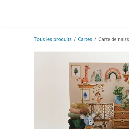
Se rendre au contenu
Cartes
Cadeaux
Cartes pour entreprise
Tous les produits
Cartes
Carte de nais