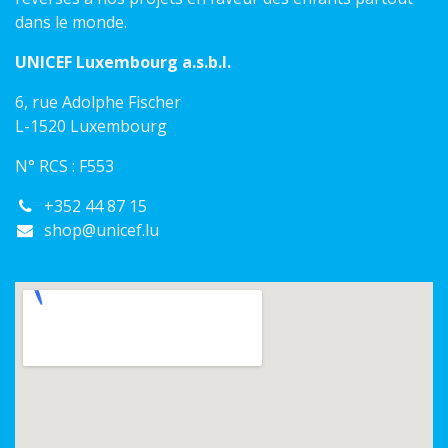
dans le monde.
UNICEF Luxembourg a.s.b.l.
6, rue Adolphe Fischer
L-1520 Luxembourg
N° RCS : F553
+352 44 87 15
shop@unicef.lu