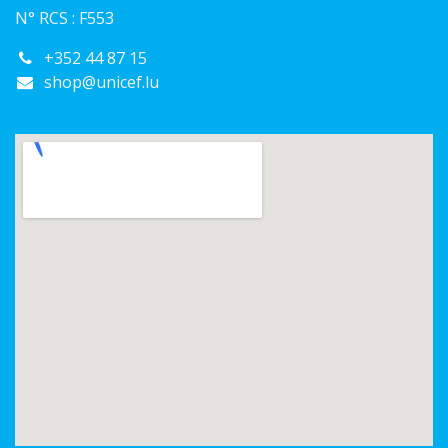
N° RCS : F553
+352 44 87 15
shop@unicef.lu