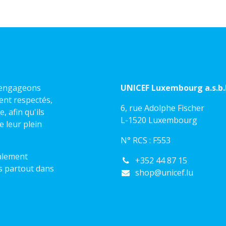
s engageons
UNICEF Luxembourg a.s.b.l
ient respectés,
6, rue Adolphe Fischer
 afin qu'ils
L-1520 Luxembourg
e leur plein
N° RCS : F553
alement
+352 44 87 15
s partout dans
shop@unicef.lu