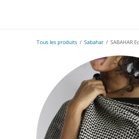
Se rendre au contenu
Cartes
Cadeaux
Cartes pour entreprise
Tous les produits
Sabahar
SABAHAR Ec