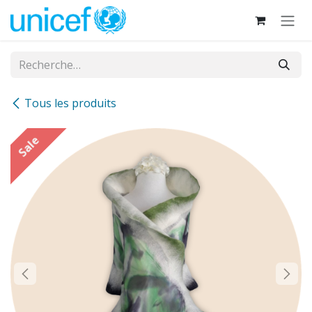
Se rendre au contenu
Tous les produits
Sale