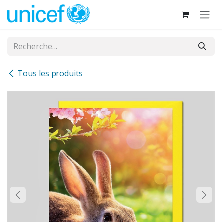
Se rendre au contenu
Tous les produits