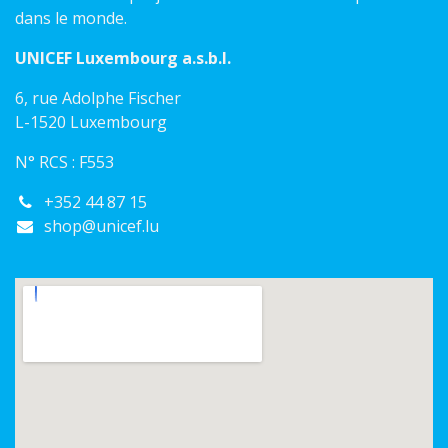
dans le monde.
UNICEF Luxembourg a.s.b.l.
6, rue Adolphe Fischer
L-1520 Luxembourg
N° RCS : F553
+352 44 87 15
shop@unicef.lu