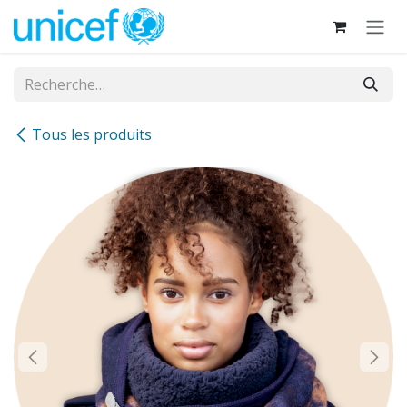
Se rendre au contenu
Tous les produits