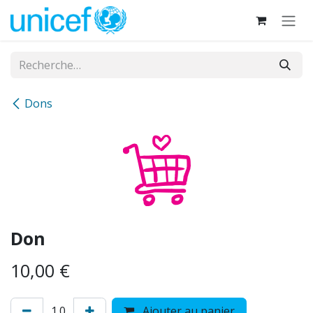
Se rendre au contenu
Dons
Don
10,00
€
Ajouter au panier