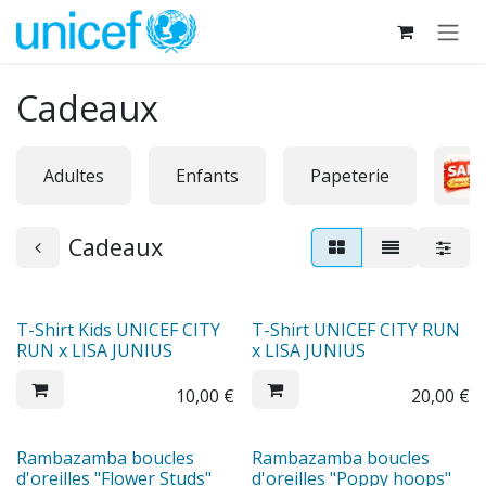
Se rendre au contenu
Cadeaux
Adultes
Enfants
Papeterie
Cadeaux
T-Shirt Kids UNICEF CITY
T-Shirt UNICEF CITY RUN
RUN x LISA JUNIUS
x LISA JUNIUS
10,00
€
20,00
€
Rambazamba boucles
Rambazamba boucles
d'oreilles "Flower Studs"
d'oreilles "Poppy hoops"