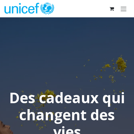
Se rendre au contenu
Des cadeaux qui
changent des
vies