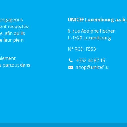
s engageons
UNICEF Luxembourg a.s.b.l
ient respectés,
6, rue Adolphe Fischer
 afin qu'ils
L-1520 Luxembourg
e leur plein
N° RCS : F553
alement
+352 44 87 15
s partout dans
shop@unicef.lu