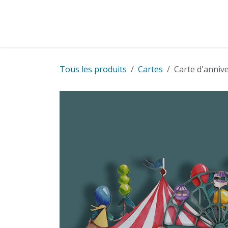
Se rendre au contenu
Cartes
Cadeaux
Cartes pour entreprise
Tous les produits
Cartes
Carte d'anniv