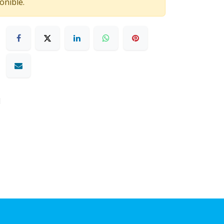
onible.
1